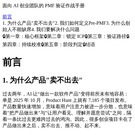
面向 AI 创业团队的 PMF 验证作战手册
前言
1. 为什么产品"卖不出去"
2. 我们如何定义Pre-PMF
3. 为什么创
始人不能缺席
4. 我们要解决什么问题
🔒
第一章：核心框架
🔒
第二章：锁定 ICP
🔒
第三章：验证路径
🔒
第四章：持续校准
🔒
第五章：阶段判定
🔒
结语
前言
1. 为什么产品"卖不出去"
过去两年，AI 让"做出一款软件产品"变得前所未有地容易：
单是 2025 年 10 月，Product Hunt 上就有 7,185 个项目发布。
产品数量快速增加，意味着用户注意力被进一步分散，也意味
着"把产品做出来"与"让用户看见、理解并愿意尝试"之间，隔
着一条比过去更难跨过去的鸿沟。因此，很多创业项目卡在了
产品做出来之后，卖不出去、推不动、起不来。