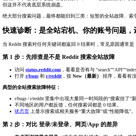
但这并不代表底层系统崩盘。
绝大部分搜索问题，最终都能归到三类：短暂的全站故障、索引
快速诊断：是全站宕机、你的账号问题，
当 Reddit 搜索对任何关键词都返回 0 结果时，常见原因
第 1 步：先排查是不是 Reddit 搜索全站故障
访问
status.reddit.com
，看看是否有与 “search”“API”“
打开
r/bugs
和
r/reddit
，按
New（最新）
排序，看看有没有大
典型的全站搜索故障特征：
r/bugs / r/reddit 里集中出现大量同一时间段的“搜索挂了
不同地区的用户都反馈，任何搜索词都是 0 结果。
状态页
上显示搜索或相关服务“重大故障”或“性能降低”。
第 2 步：对比 登录/未登录、网页/App 的差异