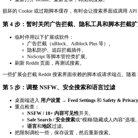
损坏的 Cookie 或过期脚本缓存，有时会让搜索界面或调用 API
第 4 步：暂时关闭广告拦截、隐私工具和脚本拦截扩
临时停用以下扩展或软件：
广告拦截（uBlock、Adblock Plus 等）。
隐私防护、追踪拦截插件。
NoScript 等脚本管控类扩展。
刷新 Reddit 页面，再测试搜索。
一些扩展会拦截 Reddit 搜索界面依赖的脚本或请求端点。随
第 5 步：调整 NSFW、安全搜索和语言过滤
桌面端进入
用户设置 → Feed Settings
和
Safety & Privac
重点检查：
NSFW / 18+ 内容可见性
开关。
Safe Search / 安全搜索
或“模糊/隐藏成人内容”选项
语言
和
地区
过滤。
把限制调松一些，保存设置，然后重新搜索。