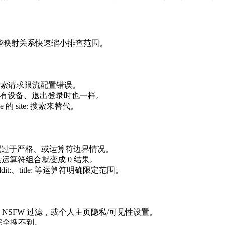
些映射关系快速缩小排查范围。
搜索请求限流配置错误。
；所有设备、退出登录时也一样。
 site: 搜索来替代。
短语匹配过于严格、或运算符边界情况。
on" 或复杂运算符组合就变成 0 结果。
t:、title: 等运算符明确限定范围。
SFW 过滤，或个人主页隐私/可见性设置。
完全搜不到。