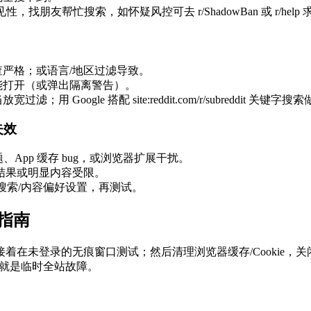
找朋友帮忙搜索，如怀疑风控可去 r/ShadowBan 或 r/help 
严格；或语言/地区过滤导致。
能打开（或弹出隔离警告）。
oogle 搭配 site:reddit.com/r/subreddit 关键字
失效
App 缓存 bug，或浏览器扩展干扰。
 结果或明显内容受限。
it 搜索/内容偏好设置，再测试。
复指南
dit.com，接着在未登录的无痕窗口测试；然后清理浏览器缓存/Coo
多半就是临时全站故障。