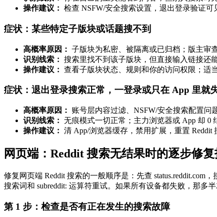
操作建议：
检查 NSFW/安全搜索设置，退出登录验证可见性，
症状：某些特定子版块或话题搜不到
高概率原因：
子版块为私密、被隔离或已归档；版主审查
识别线索：
搜索里找不到该子版块，但直接输入链接还
操作建议：
查看子版块状态、规则和你的访问权限；适当放宽过滤；用 G
症状：退出登录搜索正常，一登录或只在 App 里就
高概率原因：
账号层内容过滤、NSFW/安全搜索配置问题、
识别线索：
无痕模式一切正常；主力浏览器或 App 却 0
操作建议：
清 App/浏览器缓存，禁用扩展，重置 Redd
网页端：Reddit 搜索无结果时的逐步修
修复网页端 Reddit 搜索的一般顺序是：先查 status.red
搜索词和 subreddit: 运算符重试。如果所有设备都失败，那
第 1 步：检查是否有正在发生的搜索故障