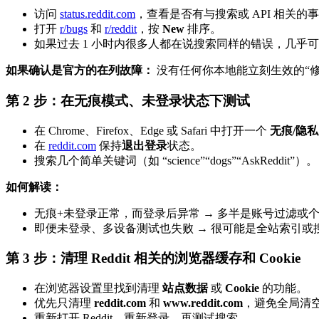
访问
status.reddit.com
，查看是否有与搜索或 API 相关的
打开
r/bugs
和
r/reddit
，按
New
排序。
如果过去 1 小时内很多人都在说搜索同样的错误，几乎可以确
如果确认是官方的在列故障：
没有任何你本地能立刻生效的“
第 2 步：在无痕模式、未登录状态下测试
在 Chrome、Firefox、Edge 或 Safari 中打开一个
无痕/隐
在
reddit.com
保持
退出登录
状态。
搜索几个简单关键词（如 “science”“dogs”“AskReddit”）。
如何解读：
无痕+未登录正常，而登录后异常 → 多半是账号过滤或
即便未登录、多设备测试也失败 → 很可能是全站索引或
第 3 步：清理 Reddit 相关的浏览器缓存和 Cookie
在浏览器设置里找到清理
站点数据
或
Cookie
的功能。
优先只清理
reddit.com
和
www.reddit.com
，避免全局清
重新打开 Reddit、重新登录，再测试搜索。