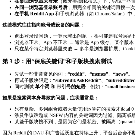
在桌面浏览器未登录
（或无痕/隐私模式）下，尝试一些简单搜索：“ca
在同一浏览器登录账号后
，用完全相同的关键词再搜一次
在手机 Reddit App
和手机浏览器（如 Chrome/Safa
这些模式往往指向账号或设备的问题：
退出登录没问题，一登录就出问题 → 很可能是账号层的
浏览器正常、App 不正常 → 通常是 App 缓存、某个版本 
只在某个特定浏览器里失败 → 多半是浏览器扩展、Cooki
第 3 步：用“保底关键词”和子版块搜索测试
先试一些非常常见的词：
“reddit”
、
“memes”
、
“news”
。
再试子版块限定：
“subreddit:AskReddit”
、
“subreddit:te
同时测试
单个词
和
带引号的短语
，例如：
"small busine
如果是搜索词本身导致的问题，症状通常是：
只有复杂、多词组合或者大量使用运算符的搜索才返回 0
涉及争议话题或 NSFW 内容的关键词因为过滤、隔离或
某些子版块搜不到，是因为它们是私密、被隔离（quarant
因为 Reddit 的 DAU 和广告活跃度在持续上升，平