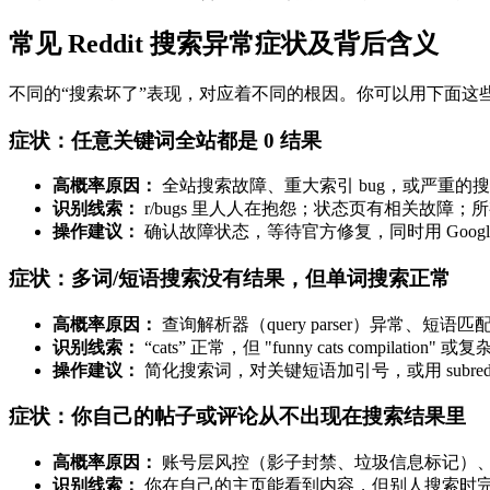
常见 Reddit 搜索异常症状及背后含义
不同的“搜索坏了”表现，对应着不同的根因。你可以用下面这
症状：任意关键词全站都是 0 结果
高概率原因：
全站搜索故障、重大索引 bug，或严重的
识别线索：
r/bugs 里人人在抱怨；状态页有相关故障
操作建议：
确认故障状态，等待官方修复，同时用 Google 的
症状：多词/短语搜索没有结果，但单词搜索正常
高概率原因：
查询解析器（query parser）异常、
识别线索：
“cats” 正常，但 "funny cats compilati
操作建议：
简化搜索词，对关键短语加引号，或用 subreddi
症状：你自己的帖子或评论从不出现在搜索结果里
高概率原因：
账号层风控（影子封禁、垃圾信息标记）、N
识别线索：
你在自己的主页能看到内容，但别人搜索时