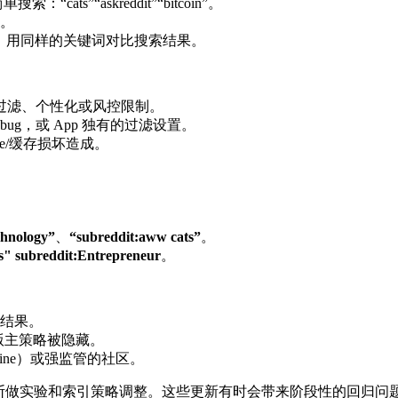
ts”“askreddit”“bitcoin”。
。
ri）中，用同样的关键词对比搜索结果。
过滤、个性化或风控限制。
bug，或 App 独有的过滤设置。
e/缓存损坏造成。
chnology”
、
“subreddit:aww cats”
。
ss" subreddit:Entrepreneur
。
 结果。
版主策略被隐藏。
ine）或强监管的社区。
台后台会不断做实验和索引策略调整。这些更新有时会带来阶段性的回