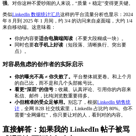
强
。对你这种不爱吵闹的人来说，“质量 + 稳定”变得更关键。
类似
LinkedIn 数据统计汇总
这样的平台流量分析也显示：2024
年 8 月到 2025 年 1 月间，约 3/4 的访问来自桌面端，大约 1/4
来自移动端。这意味着：
你的内容要
适合电脑端阅读
（不要大段糊成一块）。
同时也要
在手机上好读
（短段落、清晰换行、突出要
点）。
对容易焦虑的创作者的实际启示
你的曝光不高 ≠ 你失败了。
平台整体就更卷。和上个月
的自己比，而不是和几个头部账号比。
看更“深层”的信号：
收藏、认真评论、引用你的内容来
私信、邮件，比纯浏览数重要得多。
小但精准的受众足够用。
别忘了，根据
LinkedIn 销售统
计
，全网 B2B 社交线索里，LinkedIn 占比约 80%。你不
需要“全网爆红”，你只要让对的人，看到对的内容。
直接解答：如果我的 LinkedIn 帖子被骂