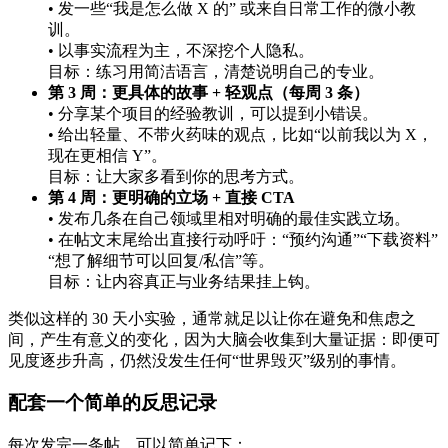
• 发一些“我是怎么做 X 的” 或来自日常工作的微小教
训。
• 以事实流程为主，不深挖个人隐私。
目标：练习用简洁语言，清楚说明自己的专业。
第 3 周：更具体的故事 + 轻观点（每周 3 条）
• 分享某个项目的经验教训，可以提到小错误。
• 给出轻量、不带火药味的观点，比如“以前我以为 X，
现在更相信 Y”。
目标：让大家多看到你的思考方式。
第 4 周：更明确的立场 + 直接 CTA
• 发布几条在自己领域里相对明确的最佳实践立场。
• 在帖文末尾给出直接行动呼吁：“预约沟通”“下载资料”
“想了解细节可以回复/私信”等。
目标：让内容真正与业务结果挂上钩。
类似这样的 30 天小实验，通常就足以让你在避免和焦虑之
间，产生有意义的变化，因为大脑会收集到大量证据：即便可
见度逐步升高，仍然没发生任何“世界毁灭”级别的事情。
配套一个简单的反思记录
每次发完一条帖，可以简单记下：