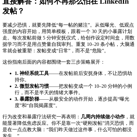
直接解答：如何不再那么怕在 LinkedIn
发帖？
要减少恐惧，就要先降低“每一帖的赌注”。从低曝光、低观点
强度的内容开始，用简单模板，跟着一个 30 天的小暴露计划
走。每次发帖前做 5 分钟安抚仪式，给创作设定时间盒，用数
据学习而不是用点赞量自我审判。重复 10–20 条小帖，大脑通
常就会被重塑：发帖变成“日常”，而不是“危险”。
这份指南后面的内容都围绕一套三步策略展开：
1. 神经系统工具
——在发帖前后安抚身体，不让恐惧劫
持你。
2. 微型发帖习惯
——把发帖变成一个 10–20 分钟的小例
行，而不是半天的情绪大事件。
3. 暴露阶梯
——从极安全的动作开始，逐步提高“曝光
度”和“自我揭露度”。
行为改变和暴露疗法研究一再表明：
几周内持续做小动作
，就
能显著降低焦虑反应。你不是靠一次“硬刚发帖”消灭恐惧，而
是在一点点教大脑：“我们昨天做过这件事，什么可怕的都没
发生。”