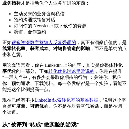
业务指标
才是推动你个人业务前进的东西：
主动发来的业务咨询私信
预约沟通或销售对话
订阅你的 Newsletter 或下载你的资源
演讲、合作邀约
正如
很多资深数字营销人反复强调的
，真正有洞察价值的，是
线索转化率
、
获客成本
、
对销售管道的影响
，而不是单纯的点
击和点赞。
用这套语言看，你在 LinkedIn 上的内容，其实是你整体
转化
率优化
的一部分。正如
转化优化讨论里常说的
，你是在提升
“一群人当中，有多少会采取你期待的行为”：关注你、私信
你、预约通话、下载资料。每一条发帖都是一个实验，看能不
能把这个比例提高一点。
现在已经有不少
LinkedIn 线索转化率的基准数据
，说明这个平
台是
可度量、可调优
的。你不是在对着空气喊话，而是在调一
个渠道。
从“被评判”转成“做实验的游戏”