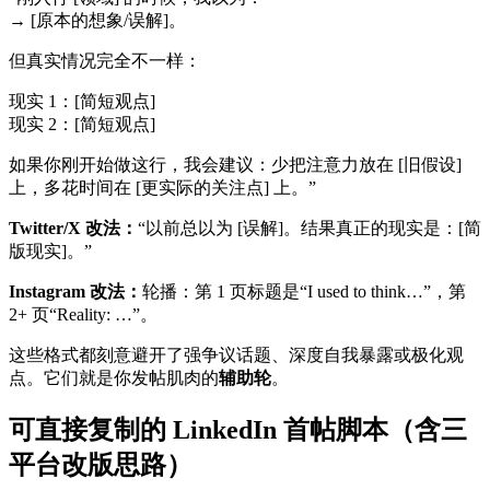
→ [原本的想象/误解]。
但真实情况完全不一样：
现实 1：[简短观点]
现实 2：[简短观点]
如果你刚开始做这行，我会建议：少把注意力放在 [旧假设]
上，多花时间在 [更实际的关注点] 上。”
Twitter/X 改法：
“以前总以为 [误解]。结果真正的现实是：[简
版现实]。”
Instagram 改法：
轮播：第 1 页标题是“I used to think…”，第
2+ 页“Reality: …”。
这些格式都刻意避开了强争议话题、深度自我暴露或极化观
点。它们就是你发帖肌肉的
辅助轮
。
可直接复制的 LinkedIn 首帖脚本（含三
平台改版思路）