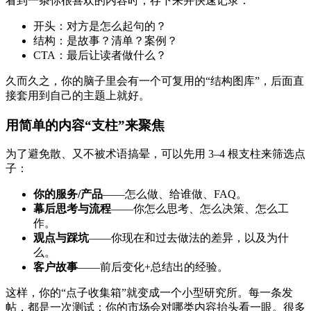
看到一条你很喜欢的内容时，存下来并快速记录：
开头：对方是怎么起句的？
结构：是故事？清单？案例？
CTA：最后让读者做什么？
久而久之，你的脑子里会有一个可复用的“结构图库”，后面直
接套用到自己的主题上就好。
用简单的内容“支柱”来聚焦
为了避免散、又不被术语搞晕，可以先用 3–4 根支柱来筛选点
子：
你的服务/产品
——怎么做、给谁做、FAQ。
幕后思考与流程
——你怎么思考、怎么决策、怎么工
作。
观点与踩坑
——你现在和过去做法的差异，以及为什
么。
客户故事
——前后变化+总结出的经验。
这样，你的“点子收集箱”就变成一个小型研究所。每一条发
帖，都是一次测试：你的市场会对哪类内容抬头看一眼。很多