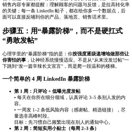
销售内容专家都提醒：理解顾客的问题与反馈，是拉高转化率
的关键；每一条 LinkedIn 帖子，都在给你多一个数据点，后
面可以直接反哺到你的产品、落地页、销售话术里。
步骤五：用“暴露阶梯”，而不是硬扛式
“勇敢发帖”
心理学里的“暴露阶梯”指的是：你
按强度逐级递增地做那些让
你害怕的事
，让神经系统慢慢适应。不是从“从来没发过帖”一
下跳到“发一篇辛辣长文宣言”，而是爬一段温和的楼梯。
一个简单的 4 周 LinkedIn 暴露阶梯
第 1 周：只评论 + 低曝光度发帖
• 每天在你所在细分领域，认真评论 3–5 条别人发的内
容。
• 一周发 1–2 条低风险内容（感谢帖、精选链接），尽
量选非高峰时段。
目标：先习惯自己频繁出现在别人的通知中心。
第 2 周：简短实用小贴士（每周 2–3 条）