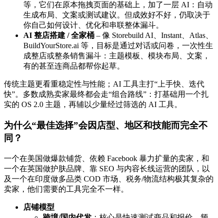
等，它们在原本拖拽页面的基础上，加了一层 AI：自动
生成布局、文案或测试建议。但成效好不好，仍取决于
你自己如何设计、优化和串联整体漏斗。
AI 整店搭建 / 全家桶
– 像 Storebuild AI、Instant、Atlas、
BuildYourStore.ai 等，目标是通过对话或问卷，一次性生
成整店或整条销售漏斗：主题模板、模块布局、文案，
有的甚至连商品都帮你起草。
传统主题更看重稳定性与性能；AI 工具主打“上手快、迭代
快”。多数成熟卖家最终都会走“组合路线”：打基础用一个扎
实的 OS 2.0 主题，再辅以少量经过筛选的 AI 工具。
为什么“最佳选择”会因店型、地区和技能而完全不
同？
一个在美国做爆款铺货、依赖 Facebook 暴力扩量的卖家，和
一个在英国做护肤品牌、靠 SEO 与内容长线运营的团队，以
及一个在印度做多品类 COD 市场、税务/物流结构极其复杂的
卖家，他们需要的工具完全不一样。
店铺模型
跨境/国内代发
：核心是快速测试商品和报价、频