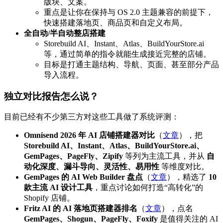
版块、文案。
重点是让你在保持与 OS 2.0 主题兼容的前提下，
快速搭建落地页、商品页和自定义布局。
全自动/半自动整店搭建
Storebuild AI、Instant、Atlas、BuildYourStore.ai
等，通过简单的指令就能生成接近完整的店铺。
目标是打通主题结构、导航、页面、甚至部分产品
导入流程。
独立对比报告怎么说？
目前已经有不少第三方对这些工具做了系统评测：
Omnisend 2026 年 AI 店铺搭建器对比
（
文章
），把
Storebuild AI、Instant、Atlas、BuildYourStore.ai、
GemPages、PageFly、Zipify
等列为主流工具，并从
自
动化深度、漏斗导向、灵活性、易用性
等维度对比。
GemPages 的 AI Web Builder 盘点
（
文章
），精选了
10
款主流 AI 设计工具
，重点讨论如何打造“高转化”的
Shopify 店铺。
Fritz AI 的 AI 落地页搭建器排名
（
文章
），点名
GemPages、Shogun、PageFly、Foxify
是值得关注的 AI