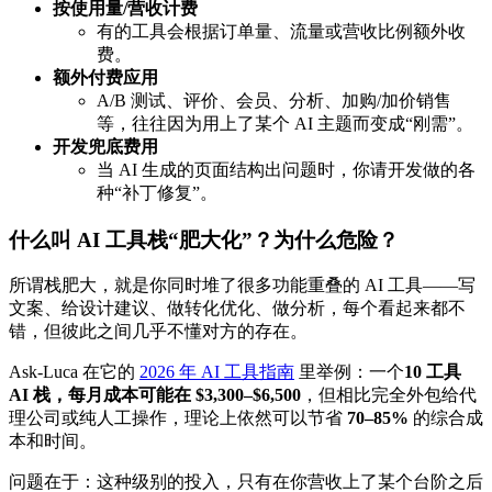
按使用量/营收计费
有的工具会根据订单量、流量或营收比例额外收
费。
额外付费应用
A/B 测试、评价、会员、分析、加购/加价销售
等，往往因为用上了某个 AI 主题而变成“刚需”。
开发兜底费用
当 AI 生成的页面结构出问题时，你请开发做的各
种“补丁修复”。
什么叫 AI 工具栈“肥大化”？为什么危险？
所谓栈肥大，就是你同时堆了很多功能重叠的 AI 工具——写
文案、给设计建议、做转化优化、做分析，每个看起来都不
错，但彼此之间几乎不懂对方的存在。
Ask-Luca 在它的
2026 年 AI 工具指南
里举例：一个
10 工具
AI 栈，每月成本可能在 $3,300–$6,500
，但相比完全外包给代
理公司或纯人工操作，理论上依然可以节省
70–85%
的综合成
本和时间。
问题在于：这种级别的投入，只有在你营收上了某个台阶之后