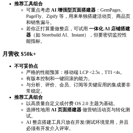
推荐工具组合
可重点考虑
AI 增强型页面搭建器
：GemPages、
PageFly、Zipify 等，用来单独搭建活动页、商品页
和销售漏斗。
若你正打算重做整店，可试用
一体化 AI 店铺搭建
器
（如 Storebuild AI、Instant），但要密切监控性
能指标。
月营收 $50k+
不可妥协点
严格的性能预算：移动端 LCP <2.5s，TTI <4s。
有版本控制和一键回滚的能力。
与分析、评价、会员、订阅等关键应用的集成要非
常稳定。
推荐工具组合
以高质量自定义或付费 OS 2.0 主题为基础。
选择性地用
AI 页面搭建器
做营销活动页与转化测
试。
AI 整店搭建工具只放在开发/测试环境里用，并且
必须有开发介入评审。