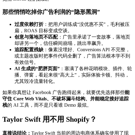
那些悄悄吃掉你广告利润的“隐形黑洞”
过度依赖打折
：把用户训练成“没优惠不买”，毛利被压
扁，ROAS 目标变成空谈。
创意与落地页不匹配
：广告里承诺了一套故事，落地页
却讲另一个，信任瞬间崩塌，跳出率飙升。
追踪配置残缺
：像素没埋好、Conversions API 不完整，
或主题改版时把事件代码全删了，广告算法根本学不到
有效信号。
AI 生成的“肥胖页面”
：塞满了各种花哨模块、插件、轮
播、弹窗，看起来很“高大上”，实际体验卡顿、抖动，
尤其毁冷流量转化。
如果你真想让 Facebook 广告跑得起来，就要优先选择那些
能
守住 Core Web Vitals、不破坏漏斗结构、并能稳定接好追踪
栈
的 AI 工具，而不是只看谁 Demo 最炫。
Taylor Swift 用不用 Shopify？
直接说结论：
Taylor Swift 当前的周边电商体系确实使用了现