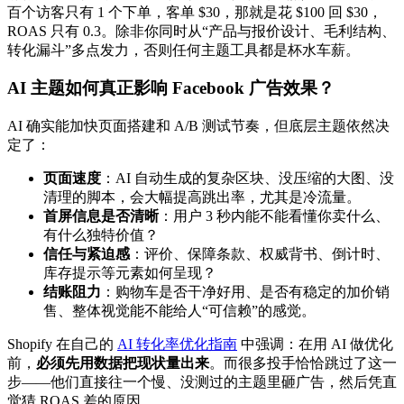
百个访客只有 1 个下单，客单 $30，那就是花 $100 回 $30，
ROAS 只有 0.3。除非你同时从“产品与报价设计、毛利结构、
转化漏斗”多点发力，否则任何主题工具都是杯水车薪。
AI 主题如何真正影响 Facebook 广告效果？
AI 确实能加快页面搭建和 A/B 测试节奏，但底层主题依然决
定了：
页面速度
：AI 自动生成的复杂区块、没压缩的大图、没
清理的脚本，会大幅提高跳出率，尤其是冷流量。
首屏信息是否清晰
：用户 3 秒内能不能看懂你卖什么、
有什么独特价值？
信任与紧迫感
：评价、保障条款、权威背书、倒计时、
库存提示等元素如何呈现？
结账阻力
：购物车是否干净好用、是否有稳定的加价销
售、整体视觉能不能给人“可信赖”的感觉。
Shopify 在自己的
AI 转化率优化指南
中强调：在用 AI 做优化
前，
必须先用数据把现状量出来
。而很多投手恰恰跳过了这一
步——他们直接往一个慢、没测过的主题里砸广告，然后凭直
觉猜 ROAS 差的原因。