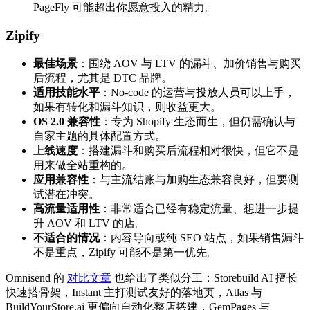
PageFly 可能超出你愿意投入的精力。
Zipify
最佳场景
：围绕 AOV 与 LTV 的漏斗、加价销售与购买
后流程，尤其是 DTC 品牌。
适用技能水平
：No-code 的运营与投放人员可以上手，
如果有转化和漏斗知识，则收益更大。
OS 2.0 兼容性
：专为 Shopify 生态而生，但仍需确认与
自家主题的具体配置方式。
上线速度
：搭建漏斗和购买后流程相对很快，但它不是
用来做全站重构的。
应用兼容性
：与主流结账与加购生态兼容良好，但要测
试潜在冲突。
高流量适用性
：非常适合已经有稳定流量、想进一步提
升 AOV 和 LTV 的店。
不适合的情况
：内容导向或纯 SEO 站点，如果销售漏斗
不是重点，Zipify 可能不是第一优先。
Omnisend 的
对比文章
也给出了类似分工：Storebuild AI 擅长
快速搭骨架，Instant 主打测试友好的落地页，Atlas 与
BuildYourStore.ai 更偏向自动化整店搭建，GemPages 与