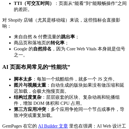
TTI（可交互时间）
：页面从“能看”到“能顺畅操作”之间
的差距。
对 Shopify 店铺（尤其是移动端）来说，这些指标会直接影
响：
来自自然 & 付费流量的
跳出率
；
商品页和落地页的
转化率
；
Google 的
自然排名
，因为 Core Web Vitals 本身就是信号
之一。
AI 页面布局常见的“性能坑”
脚本太多
：每加一个炫酷组件，就多一个 JS 文件。
图片与视频太重
：自动生成的版块如果没有做压缩和延
迟加载，会极大拖慢页面。
结构过度复杂
：层层嵌套的区块、复杂动画和轮播组
件，增加 DOM 体积和 CPU 占用。
第三方应用冲突
：多个应用争抢同一个节点或事件，导
致冲突或重复加载。
GemPages 在它的
AI Builder 文章
里也在强调：AI Web 设计工