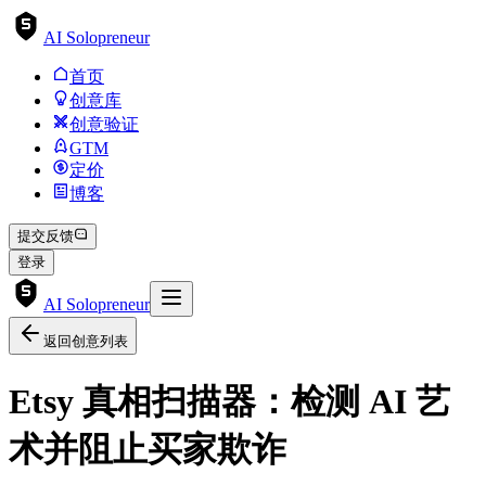
AI Solopreneur
首页
创意库
创意验证
GTM
定价
博客
提交反馈
登录
AI Solopreneur
返回创意列表
Etsy 真相扫描器：检测 AI 艺
术并阻止买家欺诈