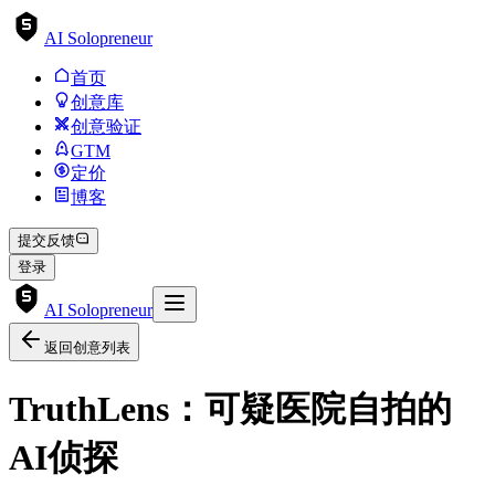
AI Solopreneur
首页
创意库
创意验证
GTM
定价
博客
提交反馈
登录
AI Solopreneur
返回创意列表
TruthLens：可疑医院自拍的
AI侦探