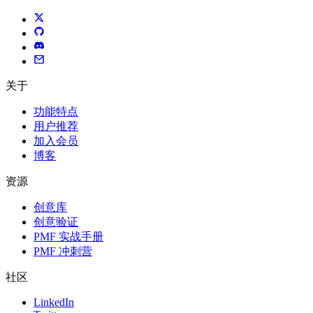
关于
功能特点
用户推荐
加入会员
博客
资源
创意库
创意验证
PMF 实战手册
PMF 冲刺营
社区
LinkedIn